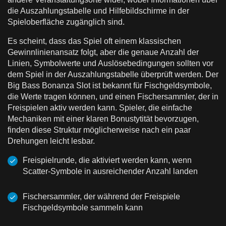
die Auszahlungstabelle und Hilfebildschirme in der
Spieloberfläche zugänglich sind.
Es scheint, dass das Spiel oft einem klassischen
Gewinnlinienansatz folgt, aber die genaue Anzahl der
Linien, Symbolwerte und Auslösebedingungen sollten vor
dem Spiel in der Auszahlungstabelle überprüft werden. Der
Big Bass Bonanza Slot ist bekannt für Fischgeldsymbole,
die Werte tragen können, und einen Fischersammler, der in
Freispielen aktiv werden kann. Spieler, die einfache
Mechaniken mit einer klaren Bonustytität bevorzugen,
finden diese Struktur möglicherweise nach ein paar
Drehungen leicht lesbar.
Freispielrunde, die aktiviert werden kann, wenn
Scatter-Symbole in ausreichender Anzahl landen
Fischersammler, der während der Freispiele
Fischgeldsymbole sammeln kann