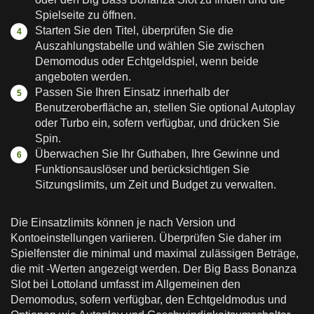
Spielseite zu öffnen.
Starten Sie den Titel, überprüfen Sie die
Auszahlungstabelle und wählen Sie zwischen
Demomodus oder Echtgeldspiel, wenn beide
angeboten werden.
Passen Sie Ihren Einsatz innerhalb der
Benutzeroberfläche an, stellen Sie optional Autoplay
oder Turbo ein, sofern verfügbar, und drücken Sie
Spin.
Überwachen Sie Ihr Guthaben, Ihre Gewinne und
Funktionsauslöser und berücksichtigen Sie
Sitzungslimits, um Zeit und Budget zu verwalten.
Die Einsatzlimits können je nach Version und
Kontoeinstellungen variieren. Überprüfen Sie daher im
Spielfenster die minimal und maximal zulässigen Beträge,
die mit -Werten angezeigt werden. Der Big Bass Bonanza
Slot bei Lottoland umfasst im Allgemeinen den
Demomodus, sofern verfügbar, den Echtgeldmodus und