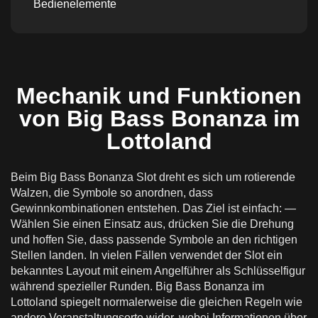
Bedienelemente
Informationen zum Anbieter von Pragmatic Play
Registrierung und Einzahlungen in Lottoland
Gewinnkombinationen und Auszahlungen
Mechanik und Funktionen
Big Bass Bonanza auf dem Handy spielen
von Big Bass Bonanza im
FAQ
Lottoland
Beim Big Bass Bonanza Slot dreht es sich um rotierende
Walzen, die Symbole so anordnen, dass
Gewinnkombinationen entstehen. Das Ziel ist einfach: —
Wählen Sie einen Einsatz aus, drücken Sie die Drehung
und hoffen Sie, dass passende Symbole an den richtigen
Stellen landen. In vielen Fällen verwendet der Slot ein
bekanntes Layout mit einem Angelführer als Schlüsselfigur
während spezieller Runden. Big Bass Bonanza im
Lottoland spiegelt normalerweise die gleichen Regeln wie
andere Veranstaltungsorte wider, wobei Informationen über