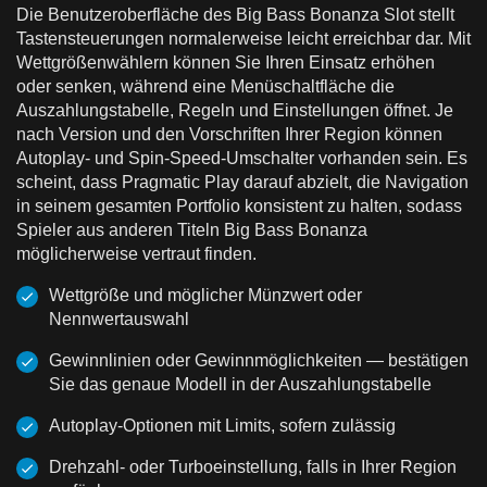
Die Benutzeroberfläche des Big Bass Bonanza Slot stellt
Tastensteuerungen normalerweise leicht erreichbar dar. Mit
Wettgrößenwählern können Sie Ihren Einsatz erhöhen
oder senken, während eine Menüschaltfläche die
Auszahlungstabelle, Regeln und Einstellungen öffnet. Je
nach Version und den Vorschriften Ihrer Region können
Autoplay- und Spin-Speed-Umschalter vorhanden sein. Es
scheint, dass Pragmatic Play darauf abzielt, die Navigation
in seinem gesamten Portfolio konsistent zu halten, sodass
Spieler aus anderen Titeln Big Bass Bonanza
möglicherweise vertraut finden.
Wettgröße und möglicher Münzwert oder
Nennwertauswahl
Gewinnlinien oder Gewinnmöglichkeiten — bestätigen
Sie das genaue Modell in der Auszahlungstabelle
Autoplay-Optionen mit Limits, sofern zulässig
Drehzahl- oder Turboeinstellung, falls in Ihrer Region