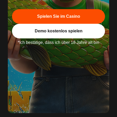
Spielen Sie im Casino
Demo kostenlos spielen
*Ich bestätige, dass ich über 18 Jahre alt bin