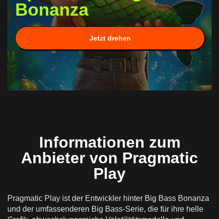
Bonanza
Jetzt drehen
Informationen zum
Anbieter von Pragmatic
Play
Pragmatic Play ist der Entwickler hinter Big Bass Bonanza
und der umfassenderen Big Bass-Serie, die für ihre helle