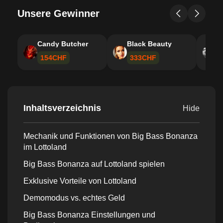
Unsere Gewinner
Candy Butcher
Black Beauty
D
154CHF
333CHF
Inhaltsverzeichnis
Hide
Mechanik und Funktionen von Big Bass Bonanza
im Lottoland
Big Bass Bonanza auf Lottoland spielen
Exklusive Vorteile von Lottoland
Demomodus vs. echtes Geld
Big Bass Bonanza Einstellungen und