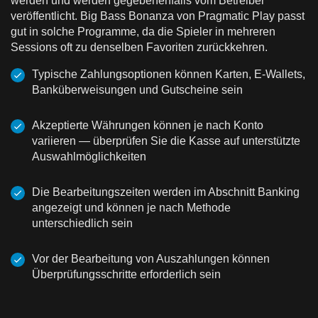
werden und werden gegebenenfalls vom Betreiber
veröffentlicht. Big Bass Bonanza von Pragmatic Play passt
gut in solche Programme, da die Spieler in mehreren
Sessions oft zu denselben Favoriten zurückkehren.
Typische Zahlungsoptionen können Karten, E-Wallets,
Banküberweisungen und Gutscheine sein
Akzeptierte Währungen können je nach Konto
variieren — überprüfen Sie die Kasse auf unterstützte
Auswahlmöglichkeiten
Die Bearbeitungszeiten werden im Abschnitt Banking
angezeigt und können je nach Methode
unterschiedlich sein
Vor der Bearbeitung von Auszahlungen können
Überprüfungsschritte erforderlich sein