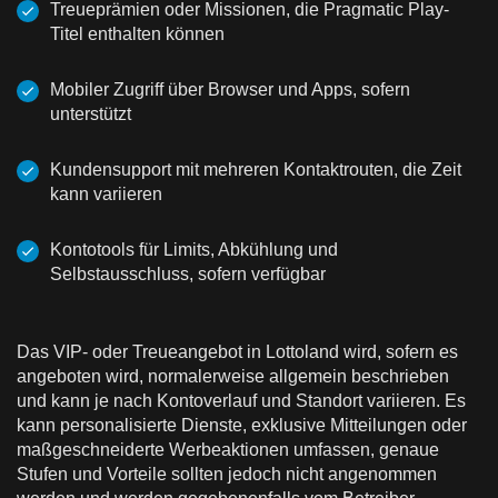
Treueprämien oder Missionen, die Pragmatic Play-
Titel enthalten können
Mobiler Zugriff über Browser und Apps, sofern
unterstützt
Kundensupport mit mehreren Kontaktrouten, die Zeit
kann variieren
Kontotools für Limits, Abkühlung und
Selbstausschluss, sofern verfügbar
Das VIP- oder Treueangebot in Lottoland wird, sofern es
angeboten wird, normalerweise allgemein beschrieben
und kann je nach Kontoverlauf und Standort variieren. Es
kann personalisierte Dienste, exklusive Mitteilungen oder
maßgeschneiderte Werbeaktionen umfassen, genaue
Stufen und Vorteile sollten jedoch nicht angenommen